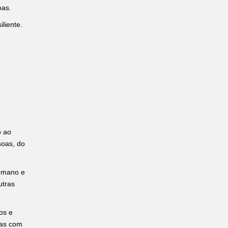
oas.
liente.
o ao
soas, do
humano e
utras
os e
das com