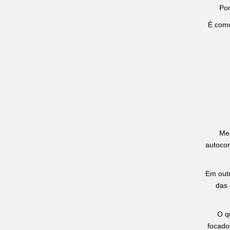
Por
É como
Meu
autocon
Em outr
das 
O q
focado