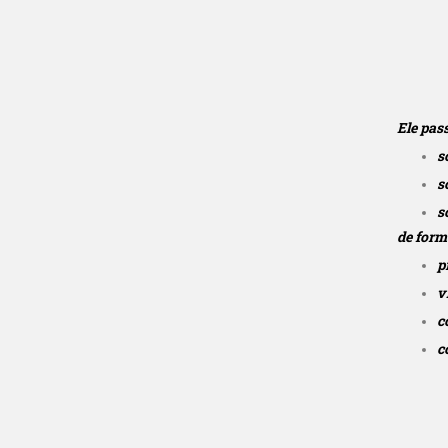
Ele pas
s
s
s
de form
p
v
c
c