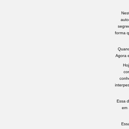
Nest
auto
segred
forma q
Quand
Agora e
Hoj
co
conh
interpe
Essa d
em 
Ess