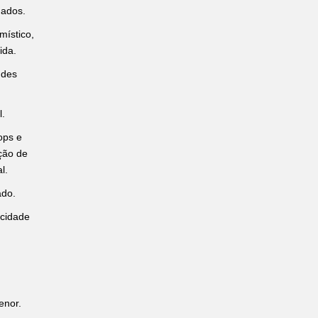
mados.
místico,
ida.
ndes
l.
ops e
ção de
l.
ado.
acidade
enor.