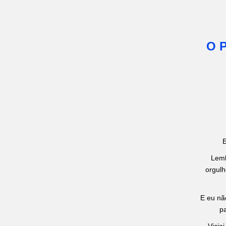
O P
E
Lemb
orgulh
E eu nã
pa