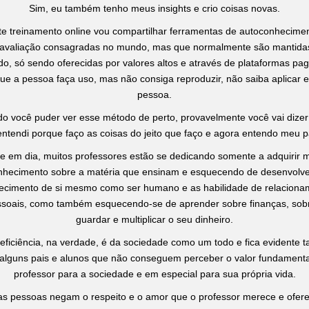
Sim, eu também tenho meus insights e crio coisas novas.
e treinamento online vou compartilhar ferramentas de autoconhecime
avaliação consagradas no mundo, mas que normalmente são mantid
o, só sendo oferecidas por valores altos e através de plataformas pa
ue a pessoa faça uso, mas não consiga reproduzir, não saiba aplicar 
pessoa.
o você puder ver esse método de perto, provavelmente você vai dizer
ntendi porque faço as coisas do jeito que faço e agora entendo meu p
e em dia, muitos professores estão se dedicando somente a adquirir 
nhecimento sobre a matéria que ensinam e esquecendo de desenvolve
ecimento de si mesmo como ser humano e as habilidade de relaciona
ssoais, como também esquecendo-se de aprender sobre finanças, so
guardar e multiplicar o seu dinheiro.
eficiência, na verdade, é da sociedade como um todo e fica evidente
alguns pais e alunos que não conseguem perceber o valor fundamenta
professor para a sociedade e em especial para sua própria vida.
as pessoas negam o respeito e o amor que o professor merece e ofer