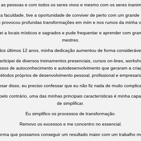
 as pessoas e com todos os seres vivos e mesmo com os seres inani
a faculdade, tive a oportunidade de conviver de perto com um grande 
 provocou profundas transformações em mim e nos rumos da minha v
jei a locais místicos e sagrados e pude frequentar e aprender com gra
mestres.
os últimos 12 anos, minha dedicação aumentou de forma consideráve
articipei de diversos treinamentos presenciais, cursos on-lines, worksh
ssos de autoconhecimento e autodesenvolvimento que geraram a cria
étodos próprios de desenvolvimento pessoal, profissional e empresaria
sar disso, eu preciso confessar que eu não fiz nada de muito complic
pelo contrário, uma das minhas principais características é minha cap
de simplificar.
Eu simplifico os processos de transformação.
Removo os excessos e me concentro no essencial.
orma que possamos conseguir um resultado maior com um trabalho m