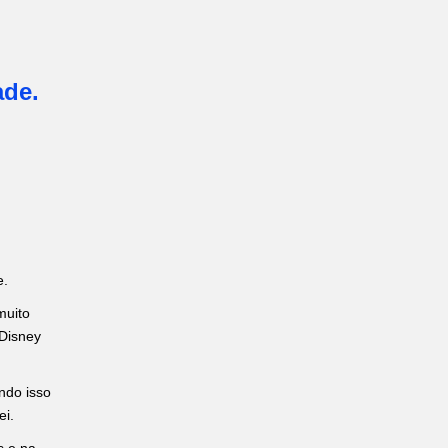
ade.
e.
muito
 Disney
ndo isso
ei.