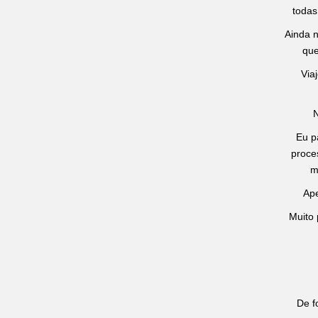
todas
Ainda n
que
Via
N
Eu p
proce
m
Ape
Muito 
De f