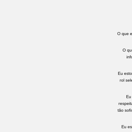
O que e
O qu
in
Eu esto
rol se
Eu 
respei
tão sof
Eu es