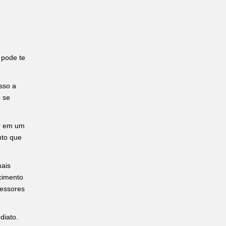
 pode te
sso a
 se
ar em um
nto que
mais
cimento
fessores
diato.