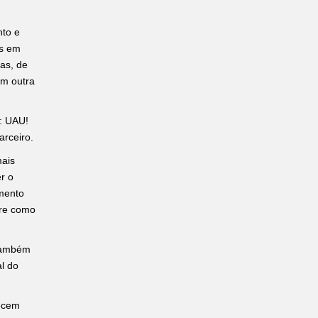
nto e
as em
gas, de
em outra
: UAU!
arceiro.
mais
r o
mento
bre como
 também
l do
ecem