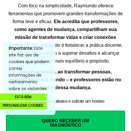
Com foco na simplicidade, Raymundo oferece
ferramentas que promovem grandes transformações de
forma leve e eficaz.
Ele acredita que professores,
como agentes de mudança, compartilham sua
missão de transformar vidas e criar conexões
positivas.
Seu propósito é fortalecer a prática docente,
Importante:
Este
ajudando educadores a superar desafios e alcançar
site faz uso de
resultados com mais equilíbrio e propósito.
cookies que podem
conter
Para Raymundo, ao transformar pessoas,
informações de
transformamos o mundo – e professores estão no
rastreamento
centro dessa mudança.
sobre os visitantes.
ESTÁ BEM
Clique no botão abaixo e solicite um horário
PERSONALIZAR COOKIES
QUERO RECEBER UM
DIAGNÓSTICO