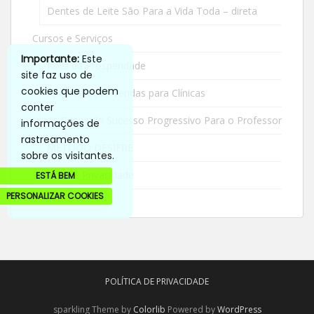
Dentes de Leite São Para a Vida Toda – direta
Cursos e Serviços
Importante:
Este
Rota da Prosperidade
site faz uso de
cookies que podem
Apresentação Vendas para Clínicas
conter
As Bases do Sucesso Progressivo Para o Professor
informações de
rastreamento
METODO DESIFRE
sobre os visitantes.
Política de Privacidade
ESTÁ BEM
PERSONALIZAR COOKIES
POLÍTICA DE PRIVACIDADE
sparkling Theme by
Colorlib
Powered by
WordPress