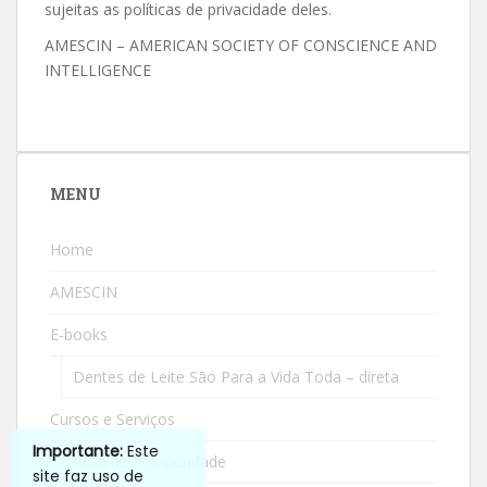
sujeitas as políticas de privacidade deles.
AMESCIN – AMERICAN SOCIETY OF CONSCIENCE AND
INTELLIGENCE
MENU
Home
AMESCIN
E-books
Dentes de Leite São Para a Vida Toda – direta
Cursos e Serviços
Importante:
Este
Rota da Prosperidade
site faz uso de