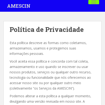
S
TOGGLE
AMESCIN
k
i
p
t
Política de Privacidade
o
m
a
Esta política descreve as formas como coletamos,
i
armazenamos, usamos e protegemos suas
n
informações pessoais.
c
Você aceita essa política e concorda com tal coleta,
o
armazenamento e uso quando se inscrever ou usar
n
nossos produtos, serviços ou qualquer outro recurso,
t
tecnologia ou funcionalidade que nós oferecemos ao
e
acessar nosso site ou por qualquer outro meio
n
(coletivamente “os Serviços da AMESCIN”).
t
Podemos alterar a esta política a qualquer momento,
divulgando uma versão revisada em nosso site. A